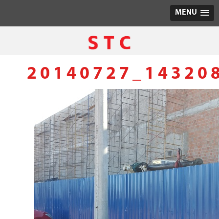
MENU
20140727_14320